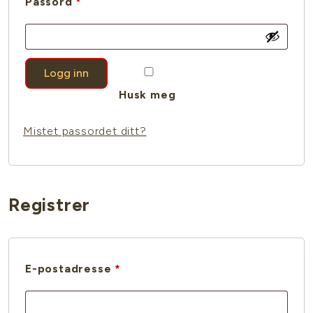
Påkrevd
Passord
*
Logg inn
Husk meg
Mistet passordet ditt?
Registrer
Påkrevd
E-postadresse
*