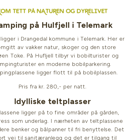
KOM TETT PÅ NATUREN OG DYRELIVET
amping på Hulfjell i Telemark
l ligger i Drangedal kommune i Telemark. Her er
mgitt av vakker natur, skoger og den store
øen Toke. På Hufljell tilbyr vi bobilturister og
mpingturister en moderne bobilparkering.
ingplassene ligger flott til på bobilplassen.
Pris fra kr. 280,- per natt.
Idylliske teltplasser
lassene ligger på to fine områder på gården,
ess som underlag. I nærheten av teltplassene
dere benker og bålpanner til fri benyttelse. Det
ort vei til sanitæranlegg og det er tilgang til