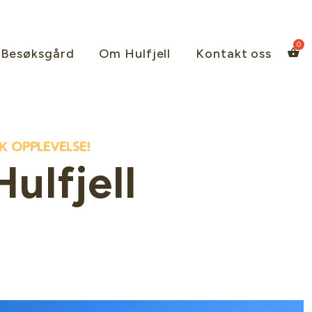
Besøksgård
Om Hulfjell
Kontakt oss
Aktiviteter i nærområdet
k opplevelse!
ulfjell