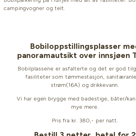
Bobilparkering på Hulfjell med alt av fasiliteter. Bo
campingvogner og telt.
Bobiloppstillingsplasser me
panoramautsikt over innsjøen 
Bobilplassene er asfalterte og det er god tilg
fasiliteter som tømmestasjon, sanitæranl
strøm(16A) og drikkevann.
Vi har egen brygge med badestige, båter/ka
mye mere.
Pris fra kr. 380,- per natt.
Bestill 3 netter, betal for 