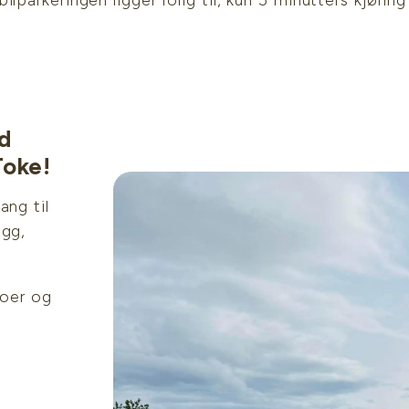
bilparkeringen ligger rolig til, kun 5 minutters kjørin
d
Toke!
ang til
egg,
noer og
2