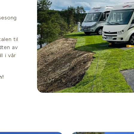
dsesong
alen til
dten av
l i vår
n!