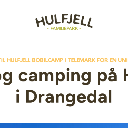
l hulfjell bobilcamp i telemark for en uni
og camping på H
i Drangedal