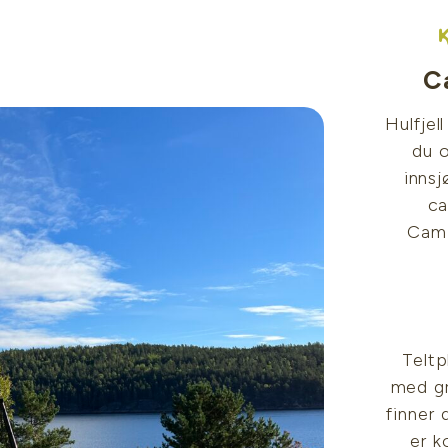
C
Hulfjel
du o
innsj
ca
Camp
Teltp
med gr
finner 
er k